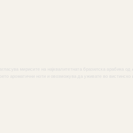
 нагласува мирисите на најквалитетната бразилска арабика од
ето ароматични ноти и овозможува да уживате во вистинско и