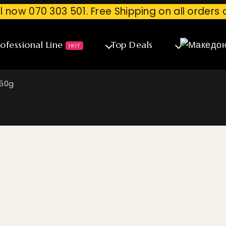
ll now 070 303 501. Free Shipping on all orders 
ofessional Line
Top Deals
HOT
250g