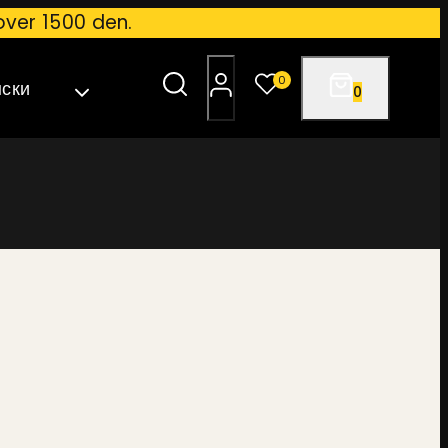
over 1500 den.
0
0