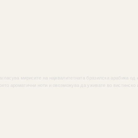
 нагласува мирисите на најквалитетната бразилска арабика од
ето ароматични ноти и овозможува да уживате во вистинско и