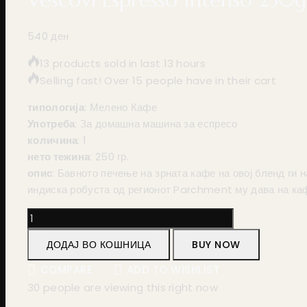
540
ден
13 products sold in last 13 hours
Selling fast! Over 15 people have in their cart
типологија
: Мелено Кафе
Употреба
: За домашна машина за еспресо
количина
: 1
нето тежина
: 250 гр.
опис
: Бавното печење на зрната кафе на овој бленд ги
индиска робуста од регионот Parchment му дава на каф
ДОДАЈ ВО КОШНИЦА
BUY NOW
COMPARE
ADD TO WISHLIST
30
people are viewing this right now