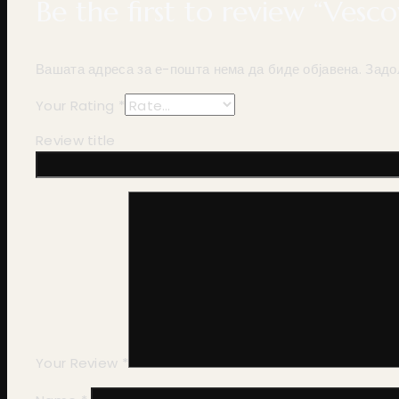
Be the first to review “Vesc
Вашата адреса за е-пошта нема да биде објавена.
Задо
Your Rating
*
Review title
Your Review
*