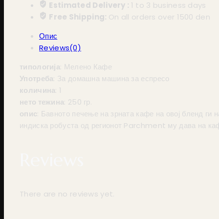
Estimated Delivery :
1 to 3 business days
Free Shipping:
On all orders over 1500 den
Опис
Reviews(0)
типологија
: Мелено Кафе
Употреба
: За домашна машина за еспресо
количина
: 1
нето тежина
: 250 гр.
опис
: Бавното печење на зрната кафе на овој бленд ги
индиска робуста од регионот Parchment му дава на каф
Reviews
There are no reviews yet.