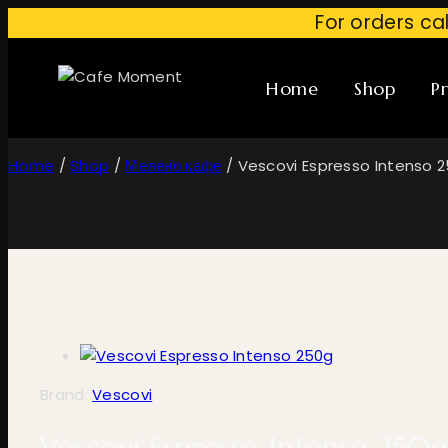
For orders ca
Home
Shop
Pr
Home
/
Shop
/
Мелено кафе
/
Vescovi Espresso Intenso 
Brand:
Vescovi
Vescovi Espresso Intenso 250g