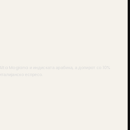
 Alta Mogiana и индиската арабика, а допирот со 10%
талијанско еспресо.