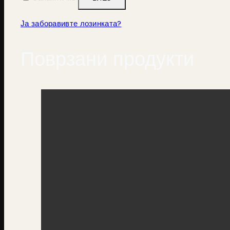
Ја заборавивте лозинката?
Поврзани продукти