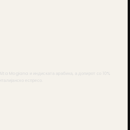
 Alta Mogiana и индиската арабика, а допирот со 10%
талијанско еспресо.