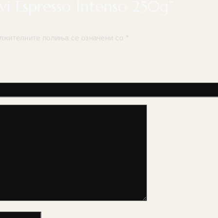
ovi Espresso Intenso 250g”
лжителните полиња се означени со
*