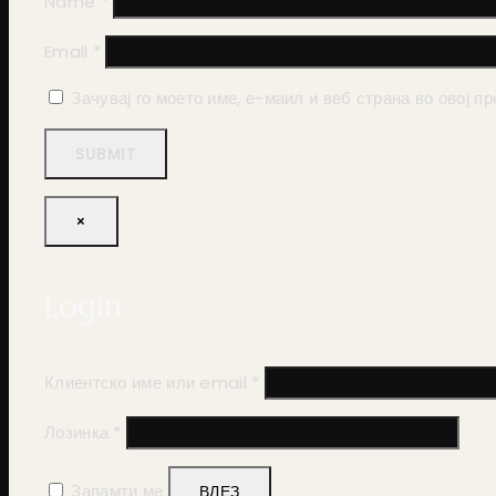
Name
*
Email
*
Зачувај го моето име, е-маил и веб страна во овој п
×
Login
Клиентско име или email
*
Лозинка
*
Запамти ме
ВЛЕЗ