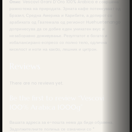
Опис
: Vescovi Grani D’Oro 100% Arabica e совршена
рамнотежа на природата. Зрната кафе потекнуваат од
Бразил, Средна Америка и Карибите, а допирот со
арабиката од Гватемала од регионот Huehuetenango
допринесува да се добие еден уникатен вкус и
незаборавно доживување. Резултатот е богато и
избалансирано еспресо со полно тело, одлична
киселост и ноти на какaо, лешник и цитрон.
Reviews
There are no reviews yet.
Be the first to review “Vescovi
100% Arabica 1000g”
Вашата адреса за е-пошта нема да биде објавена.
Задолжителните полиња се означени со
*