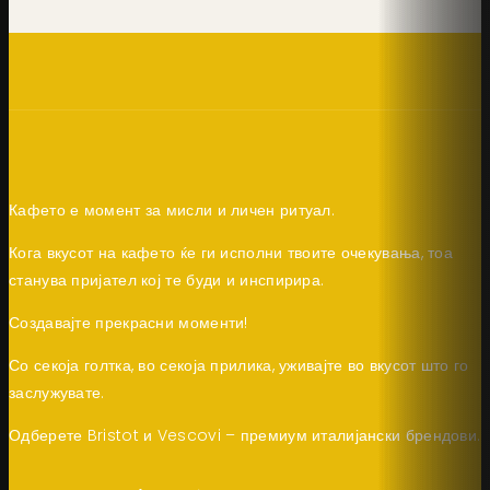
Кафето е момент за мисли и личен ритуал.
Кога вкусот на кафето ќе ги исполни твоите очекувања, тоа
станува пријател кој те буди и инспирира.
Создавајте прекрасни моменти!
Со секоја голтка, во секоја прилика, уживајте во вкусот што го
заслужувате.
Одберете Bristot и Vescovi – премиум италијански брендови.