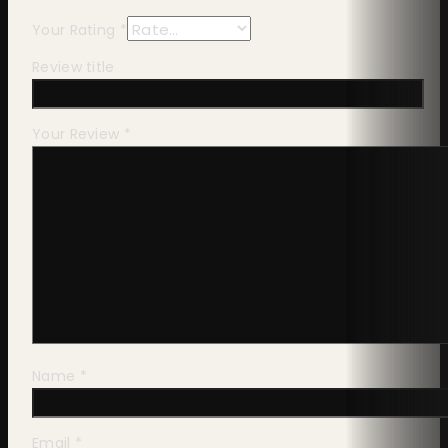
Your Rating
*
Review title
Your Review
*
Name
*
Email
*