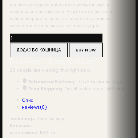
допринесува да се добие еден уникатен вкус и
незаборавно доживување. Резултатот е богато и
избалансирано еспресо со полно тело, одлична
киселост и ноти на какaо, лешник и цитрон.
ДОДАЈ ВО КОШНИЦА
BUY NOW
COMPARE
ADD TO WISHLIST
20
people are viewing this right now
Estimated Delivery :
1 to 3 business days
Free Shipping:
On all orders over 1500 den
Опис
Reviews(0)
типологија
: Кафе во зрно
Количина
: 1
нето тежина:
1000 гр.