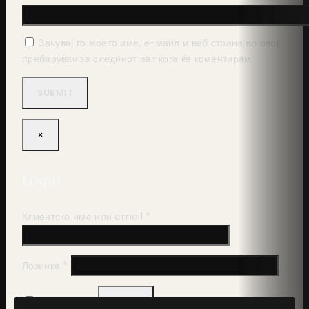
Зачувај го моето име, е-маил и веб страна во овој
пребарувач за следниот пат кога ќе коментирам.
×
Login
Клиентско име или email
*
Лозинка
*
Запамти ме
ВЛЕЗ