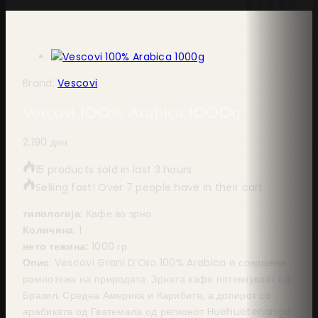
Brand:
Vescovi
Vescovi 100% Arabica 1000g
2.190
ден
15 products sold in last 3 hours
Selling fast! Over 7 people have in their cart
типологија
: Кафе во зрно
Количина
: 1
нето тежина:
1000 гр.
Опис
: Vescovi Grani D’Oro 100% Arabica e совршена
рамнотежа на природата. Зрната кафе потекнуваат од
Бразил, Средна Америка и Карибите, а допирот со
арабиката од Гватемала од регионот Huehuetenango