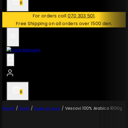
0
For orders call
070 303 501
.
Free Shipping on all orders over 1500 den.
0
Home
/
Shop
/
Кафе во зрно
/
Vescovi 100% Arabica 1000g