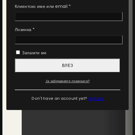
Клиентско име или email
*
Ја заборавивте лозинката?
Поврзани продукти
Лозинка
*
Запамти ме
ВЛЕЗ
Ја заборавивте лозинката?
Don't have an account yet?
Sign up