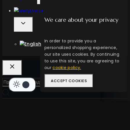
We care about your privacy
In order to provide you a
personalized shopping experience,
our site uses cookies. By continuing
to use this site, you are agreeing to
our
cookie policy.
ACCEPT COOKIES
БАРАЈ
2.190
ден
ДОДАЈ ВО КОШНИЦА
BUY NOW
Vescovi 100% Arabica 1000g
2.190
ден