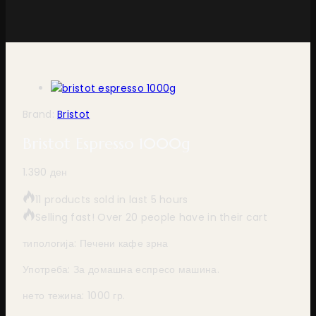
Brand:
Bristot
Bristot Espresso 1000g
1.390
ден
11 products sold in last 5 hours
Selling fast! Over 20 people have in their cart
типологија: Печени кафе зрна
Употреба: За домашна еспресо машина.
нето тежина: 1000 гр.