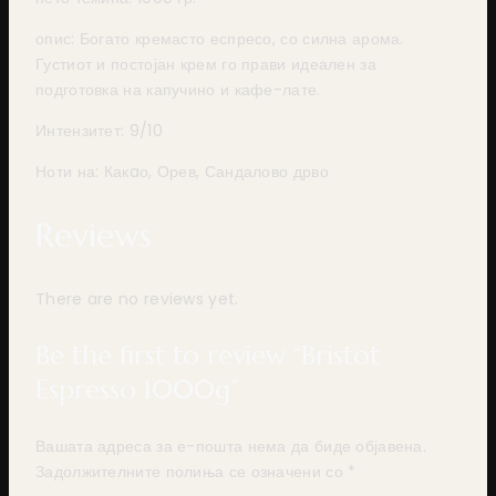
опис: Богато кремасто еспресо, со силна арома.
Густиот и постојан крем го прави идеален за
подготовка на капучино и кафе-лате.
Интензитет: 9/10
Ноти на: Какaо, Орев, Сандалово дрво
Reviews
There are no reviews yet.
Be the first to review “Bristot
Espresso 1000g”
Вашата адреса за е-пошта нема да биде објавена.
Задолжителните полиња се означени со
*