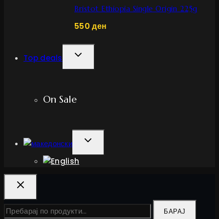
Bristot Ethiopia Single Origin 225g
550
ден
TOGGLE
Top deals
CHILD
MENU
On Sale
TOGGLE
CHILD
MENU
Барај
БАРАЈ
за: