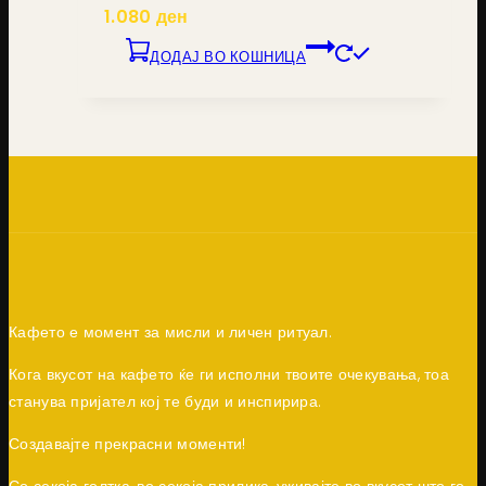
1.080
ден
ДОДАЈ ВО КОШНИЦА
Кафето е момент за мисли и личен ритуал.
Кога вкусот на кафето ќе ги исполни твоите очекувања, тоа
станува пријател кој те буди и инспирира.
Создавајте прекрасни моменти!
Со секоја голтка, во секоја прилика, уживајте во вкусот што го