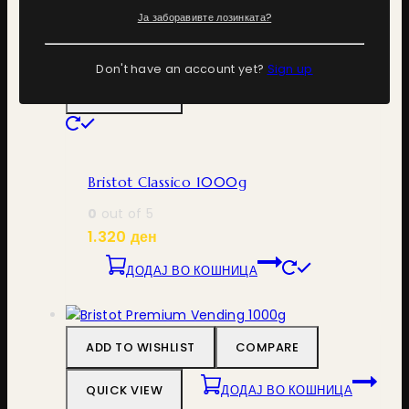
Ја заборавивте лозинката?
ADD TO WISHLIST
COMPARE
Don't have an account yet?
Sign up
QUICK VIEW
ДОДАЈ ВО КОШНИЦА
Bristot Classico 1000g
0
out of 5
1.320
ден
ДОДАЈ ВО КОШНИЦА
ADD TO WISHLIST
COMPARE
QUICK VIEW
ДОДАЈ ВО КОШНИЦА