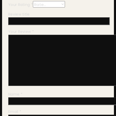
Your Rating
*
Review title
Your Review
*
Name
*
Email
*