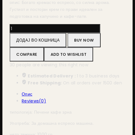
опис: Богато кремасто еспресо, со силна арома.
Густиот и постојан крем го прави идеален за
подготовка на капучино и кафе-лате.
Bristot
Espresso
ДОДАЈ ВО КОШНИЦА
BUY NOW
1000g
количина
COMPARE
ADD TO WISHLIST
30
people are viewing this right now
Estimated Delivery :
1 to 3 business days
Free Shipping:
On all orders over 1500 den
Опис
Reviews(0)
типологија: Печени кафе зрна
Употреба: За домашна еспресо машина.
нето тежина: 1000 гр.