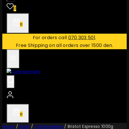
0
0
For orders call
070 303 501
.
Free Shipping on all orders over 1500 den.
0
Home
/
Shop
/
Coffee Beans
/
Bristot Espresso 1000g