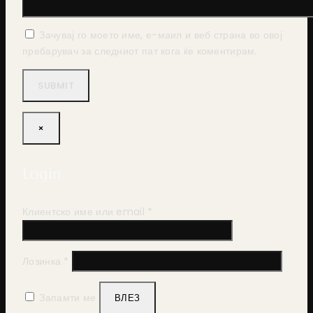
Зачувај го моето име, е-маил и веб страна во овој
пребарувач за следниот пат кога ќе коментирам.
×
Login
Задолжително
Клиентско име или email
*
Задолжително
Лозинка
*
Запамти ме
ВЛЕЗ