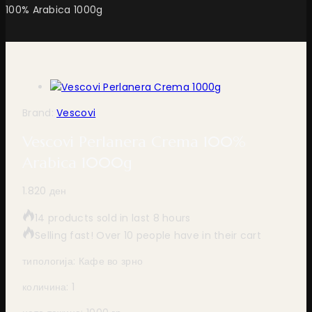
100% Arabica 1000g
Brand:
Vescovi
Vescovi Perlanera Crema 100%
Arabica 1000g
1.820
ден
14 products sold in last 8 hours
Selling fast! Over 10 people have in their cart
типологија: Кафе во зрно
количина: 1