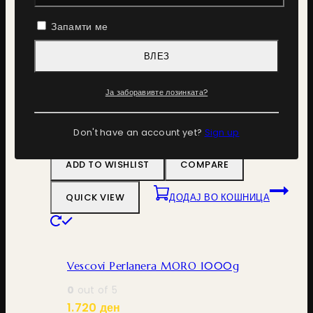
Запамти ме
Bristot Premium Vending 1000g
ВЛЕЗ
0
out of 5
1.470
ден
Ја заборавивте лозинката?
ДОДАЈ ВО КОШНИЦА
Don't have an account yet?
Sign up
ADD TO WISHLIST
COMPARE
QUICK VIEW
ДОДАЈ ВО КОШНИЦА
Vescovi Perlanera MORO 1000g
0
out of 5
1.720
ден