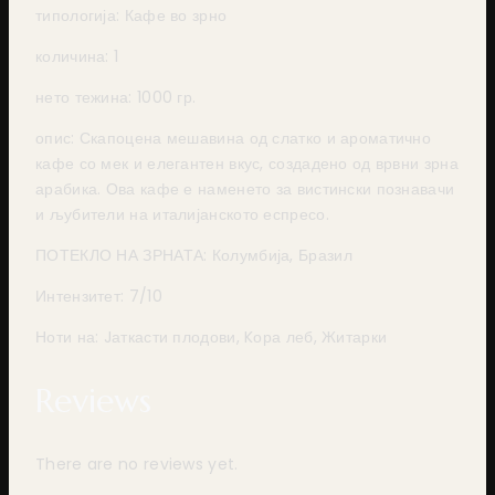
типологија: Кафе во зрно
количина: 1
нето тежина: 1000 гр.
опис: Скапоцена мешавина од слатко и ароматично
кафе со мек и елегантен вкус, создадено од врвни зрна
арабика. Ова кафе е наменето за вистински познавачи
и љубители на италијанското еспресо.
ПОТЕКЛО НА ЗРНАТА: Колумбија, Бразил
Интензитет: 7/10
Ноти на: Jаткасти плодови, Kора леб, Житарки
Reviews
There are no reviews yet.