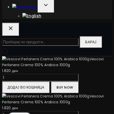
TOGGLE
CHILD
MENU
Барај
БАРАЈ
за:
Vescovi
Perlanera Crema 100% Arabica 1000g
1.820
ден
Vescovi
Perlanera
ДОДАЈ ВО КОШНИЦА
BUY NOW
Crema
100%
Vescovi
Arabica
Perlanera Crema 100% Arabica 1000g
1000g
1.820
ден
количина
Vescovi