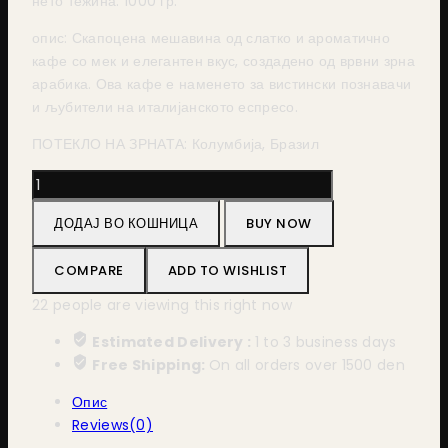
нето тежина: 1000 гр.
опис: Скапоцена мешавина од слатко и ароматично
кафе со мек и елегантен вкус, создадено од врвни зрна
арабика. Ова кафе е наменето за вистински познавачи
и љубители на италијанското еспресо.
ПОТЕКЛО НА ЗРНАТА: Колумбија, Бразил
Vescovi
Perlanera
ДОДАЈ ВО КОШНИЦА
BUY NOW
Crema
100%
COMPARE
ADD TO WISHLIST
Arabica
1000g
22
people are viewing this right now
количина
Estimated Delivery :
1 to 3 business days
Free Shipping:
On all orders over 1500 den
Опис
Reviews(0)