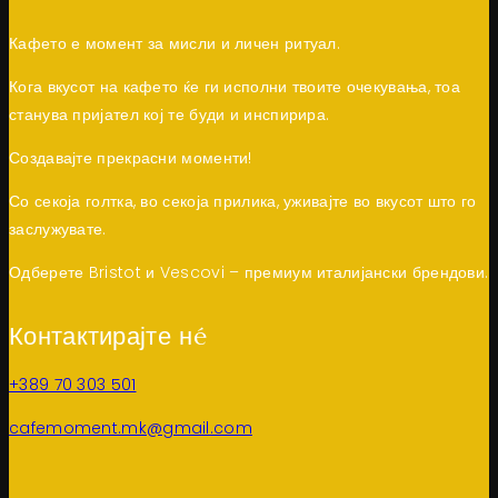
Кафето е момент за мисли и личен ритуал.
Кога вкусот на кафето ќе ги исполни твоите очекувања, тоа
станува пријател кој те буди и инспирира.
Создавајте прекрасни моменти!
Со секоја голтка, во секоја прилика, уживајте во вкусот што го
заслужувате.
Одберете Bristot и Vescovi – премиум италијански брендови.
Контактирајте нé
+389 70 303 501
cafemoment.mk@gmail.com