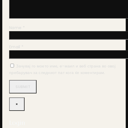
Name
*
Email
*
Зачувај го моето име, е-маил и веб страна во овој
пребарувач за следниот пат кога ќе коментирам.
×
Login