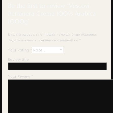
Be the first to review “Vescovi
Perlanera Crema 100% Arabica
1000g”
Вашата адреса за е-пошта нема да биде објавена.
Задолжителните полиња се означени со
*
Your Rating
*
Review title
Your Review
*