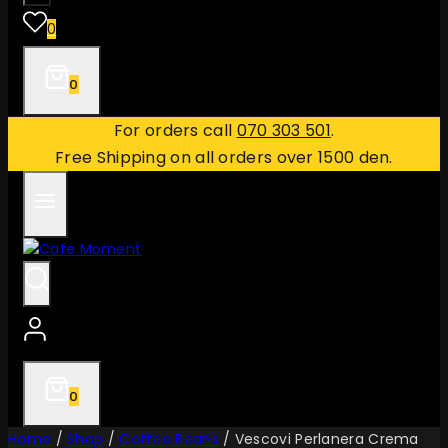
0
0
For orders call
070 303 501
.
Free Shipping on all orders over 1500 den.
0
Home
/
Shop
/
Coffee Beans
/
Vescovi Perlanera Crema