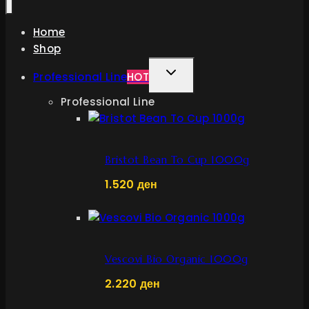
Home
Shop
TOGGLE
Professional Line
HOT
CHILD
Professional Line
MENU
Bristot Bean To Cup 1000g
1.520
ден
Vescovi Bio Organic 1000g
2.220
ден