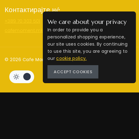
Контактирајте нé
+389 70 303 501
We care about your privacy
In order to provide you a
cafemoment.mk@gmail.com
personalized shopping experience,
our site uses cookies. By continuing
to use this site, you are agreeing to
our
cookie policy.
© 2026 Cafe Moment | Web by
MM
ACCEPT COOKIES
1.320
ден
ДОДАЈ ВО КОШНИЦА
BUY NOW
Review Cart
Your cart is empty