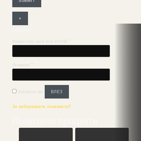
×
Login
Клиентско име или email
*
Лозинка
*
Запамти ме
ВЛЕЗ
Ја заборавивте лозинката?
Поврзани продукти