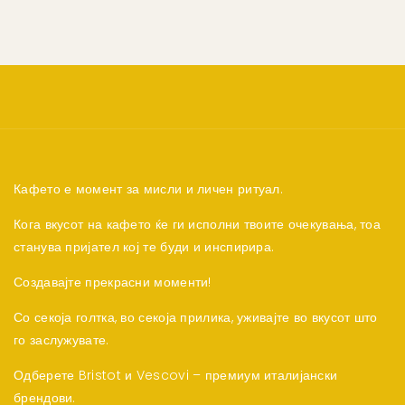
Кафето е момент за мисли и личен ритуал.
Кога вкусот на кафето ќе ги исполни твоите очекувања, тоа
станува пријател кој те буди и инспирира.
Создавајте прекрасни моменти!
Со секоја голтка, во секоја прилика, уживајте во вкусот што
го заслужувате.
Одберете Bristot и Vescovi – премиум италијански
брендови.