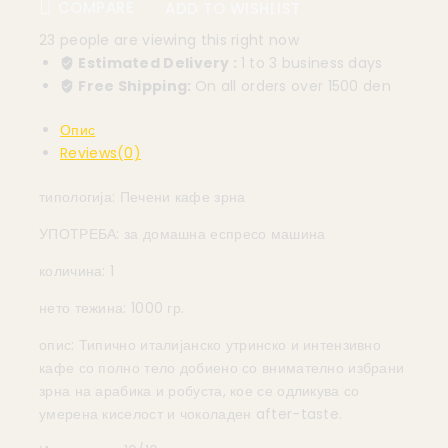
COMPARE
ADD TO WISHLIST
23
people are viewing this right now
Estimated Delivery :
1 to 3 business days
Free Shipping:
On all orders over 1500 den
Опис
Reviews(0)
типологија: Печени кафе зрна
УПОТРЕБА: за домашна еспресо машина
количина: 1
нето тежина: 1000 гр.
опис: Типично италијанско утринско и интензивно
кафе со полно тело добиено со внимателно избрани
зрна на арабика и робуста, кое се одликува со
умерена киселост и чоколаден after-taste.