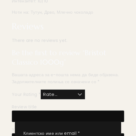
Интензитет: 10/10
Ноти на: Тутун, Дрво, Млечно чоколадо
Reviews
There are no reviews yet.
Be the first to review “Bristot
Classico 1000g”
Вашата адреса за е-пошта нема да биде објавена.
Задолжителните полиња се означени со
*
Your Rating
*
Review title
Your Review
*
Клиентско име или email
*