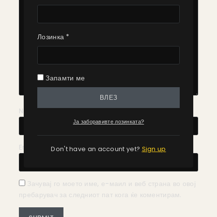
Лозинка
*
Запамти ме
ВЛЕЗ
Name
*
Ја заборавивте лозинката?
Email
*
Don't have an account yet?
Sign up
Зачувај го моето име, е-маил и веб страна во овој
пребарувач за следниот пат кога ќе коментирам.