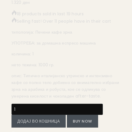
1.320
ден
18 products sold in last 19 hours
Selling fast! Over 11 people have in their cart
типологија: Печени кафе зрна
УПОТРЕБА: за домашна еспресо машина
количина: 1
нето тежина: 1000 гр.
опис: Типично италијанско утринско и интензивно
кафе со полно тело добиено со внимателно избрани
зрна на арабика и робуста, кое се одликува со
умерена киселост и чоколаден after-taste.
ДОДАЈ ВО КОШНИЦА
BUY NOW