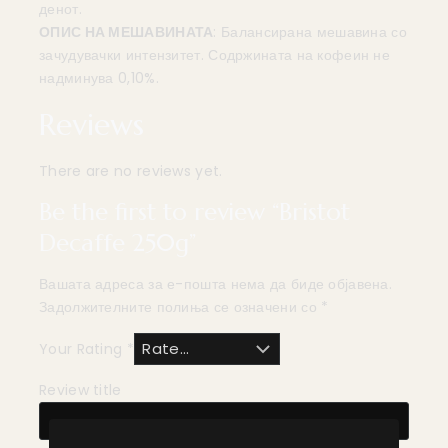
денот.
ОПИС НА МЕШАВИНАТА
: Балансирана мешавина со
зачудувачки интензитет. Содржината на кофеин не
надминува 0,10%.
Reviews
There are no reviews yet.
Be the first to review “Bristot
Decaffe 250g”
Вашата адреса за е-пошта нема да биде објавена.
Задолжителните полиња се означени со
*
Your Rating
*
Review title