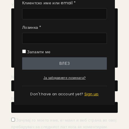
Клиентско име или email
*
Your Review
*
Лозинка
*
Запамти ме
ВЛЕЗ
Name
*
Ја заборавивте лозинката?
Don't have an account yet?
Sign up
Email
*
Зачувај го моето име, е-маил и веб страна во овој
пребарувач за следниот пат кога ќе коментирам.