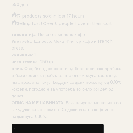
550
ден
17 products sold in last 17 hours
Selling fast! Over 6 people have in their cart
типологија
: Печено и мелено кафе
Употреба
: Еспресо, Мока, Филтер кафе и French
press.
количина
: 1
нето тежина
: 250 гр.
опис
: Овој бленд се состои од безкофеинска арабика
и безкофеинска робуста, што овозможува кафето да
има префинет вкус. Бидејќи содржи помалку од 0,10%
кофеин, погодно е за употреба во било кој дел од
денот.
ОПИС НА МЕШАВИНАТА
: Балансирана мешавина со
зачудувачки интензитет. Содржината на кофеин не
надминува 0,10%.