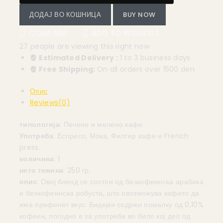
ДОДАЈ ВО КОШНИЦА
BUY NOW
COMPARE
ADD TO WISHLIST
27
people are viewing this right now
Estimated Delivery :
1 to 3 business days
Free Shipping:
On all orders over 1500 den
Опис
Reviews(0)
типологија
: Печено и мелено кафе
Употреба
: Еспресо, Мока, Филтер кафе и French
press.
количина
: 1
нето тежина
: 250 гр.
опис
: Овој бленд се состои од безкофеинска арабика
и безкофеинска робуста, што овозможува кафето да
има префинет вкус. Бидејќи содржи помалку од 0,10%
кофеин, погодно е за употреба во било кој дел од