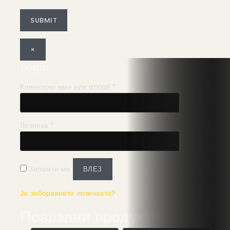
×
Login
Клиентско име или email
*
Лозинка
*
Запамти ме
ВЛЕЗ
Ја заборавивте лозинката?
Поврзани продукти