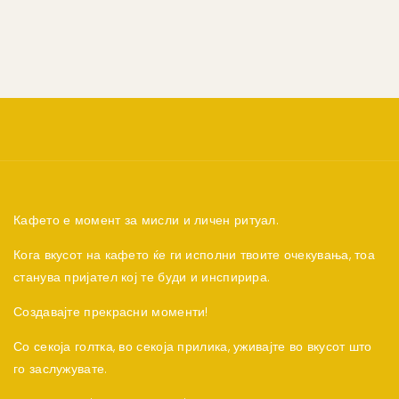
Кафето е момент за мисли и личен ритуал.
Кога вкусот на кафето ќе ги исполни твоите очекувања, тоа
станува пријател кој те буди и инспирира.
Создавајте прекрасни моменти!
Со секоја голтка, во секоја прилика, уживајте во вкусот што
го заслужувате.