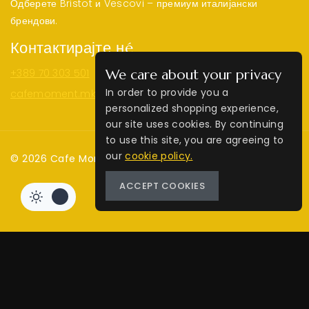
Одберете Bristot и Vescovi – премиум италијански
брендови.
Контактирајте нé
+389 70 303 501
We care about your privacy
In order to provide you a
cafemoment.mk@gmail.com
personalized shopping experience,
our site uses cookies. By continuing
to use this site, you are agreeing to
our
cookie policy.
© 2026 Cafe Moment | Web by
MM
ACCEPT COOKIES
550
ден
ДОДАЈ ВО КОШНИЦА
BUY NOW
Review Cart