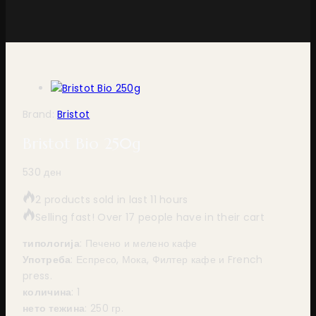
Brand:
Bristot
Bristot Bio 250g
530
ден
2 products sold in last 11 hours
Selling fast! Over 17 people have in their cart
типологија
: Печено и мелено кафе
Употреба
: Еспресо, Мока, Филтер кафе и French
press.
количина
: 1
нето тежина
: 250 гр.