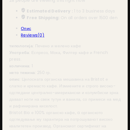
28
people are viewing this right now
Estimated Delivery :
1 to 3 business days
Free Shipping:
On all orders over 1500 den
Опис
Reviews(0)
типологија
: Печено и мелено кафе
Употреба
: Еспресо, Мока, Филтер кафе и French
press.
количина
: 1
нето тежина
: 250 гр.
опис
: Целосната органска мешавина на Bristot е
слатко и кремасто кафе. Измиените и строго високо-
одгледани централно-американски и колумбиски зрна
даваат ноти на свеж тутун и ванила, со примеси на мед
и рафинирана киселост.
Bristot Bio е 100% органско кафе, a органското
одгледување му гарантира на потрошувачот високо
квалитетен производ. Органскиот сертификат на