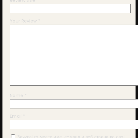
Review title
Your Review
*
Name
*
Email
*
Зачувај го моето име, е-маил и веб страна во овој