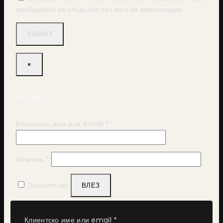
пребарувач за следниот пат кога ќе коментирам.
×
Login
Задолжително
Клиентско име или email
*
Задолжително
Лозинка
*
Запамти ме
ВЛЕЗ
Ја заборавивте лозинката?
Задолжително
Клиентско име или email
*