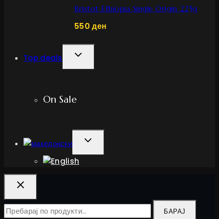
Bristot Ethiopia Single Origin 225g
550
ден
TOGGLE
Top deals
CHILD
MENU
On Sale
TOGGLE
CHILD
MENU
Барај
БАРАЈ
за: