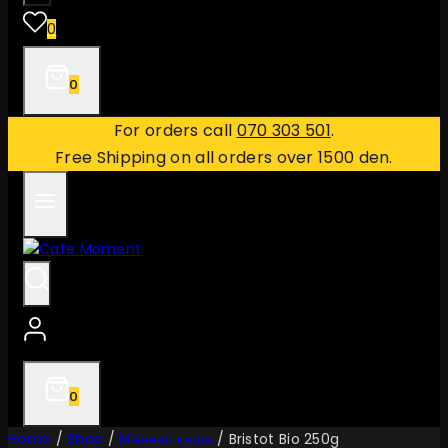
0
0
For orders call
070 303 501
.
Free Shipping on all orders over 1500 den.
0
Home
/
Shop
/
Мелено кафе
/
Bristot Bio 250g