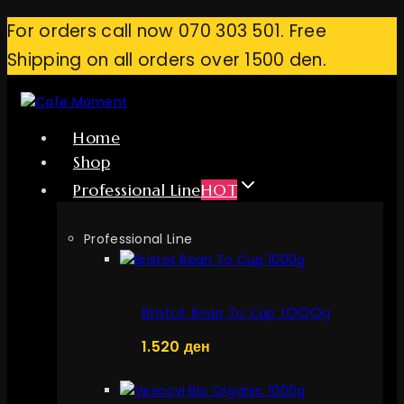
Skip
For orders call now 070 303 501. Free
to
Shipping on all orders over 1500 den.
content
Home
Shop
Professional Line
HOT
Professional Line
Bristot Bean To Cup 1000g
1.520
ден