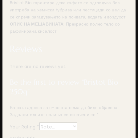
Bristot Bio гарантира дека кафето се одгледува без
употреба на хемиски ѓубрива или пестициди со цел да
се спречи загадувањето на почвата, водата и воздухот.
ОПИС НА МЕШАВИНАТА
: Прекрасно полно тело со
рафинирана киселост.
Reviews
There are no reviews yet.
Be the first to review “Bristot Bio
250g”
Вашата адреса за е-пошта нема да биде објавена.
Задолжителните полиња се означени со
*
Your Rating
*