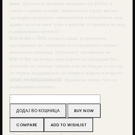
опис
: Целосната органска мешавина на Bristot е
слатко и кремасто кафе. Измиените и строго високо-
одгледани централно-американски и колумбиски зрна
даваат ноти на свеж тутун и ванила, со примеси на мед
и рафинирана киселост.
Bristot Bio е 100% органско кафе, a органското
одгледување му гарантира на потрошувачот високо
квалитетен производ. Органскиот сертификат на
Bristot Bio гарантира дека кафето се одгледува без
употреба на хемиски ѓубрива или пестициди со цел да
се спречи загадувањето на почвата, водата и воздухот.
ОПИС НА МЕШАВИНАТА
: Прекрасно полно тело со
рафинирана киселост.
Bristot
Bio
ДОДАЈ ВО КОШНИЦА
BUY NOW
250g
количина
COMPARE
ADD TO WISHLIST