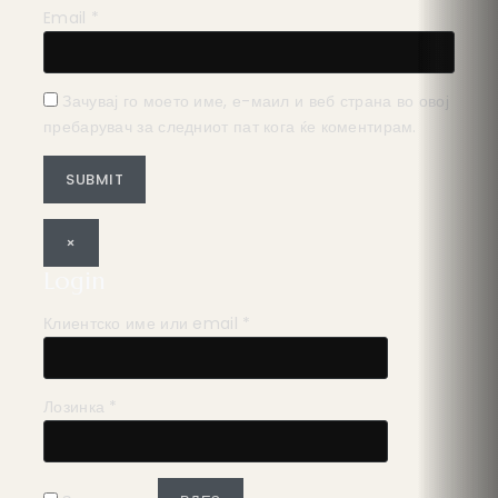
Email
*
Зачувај го моето име, е-маил и веб страна во овој
пребарувач за следниот пат кога ќе коментирам.
×
Login
Клиентско име или email
*
Лозинка
*