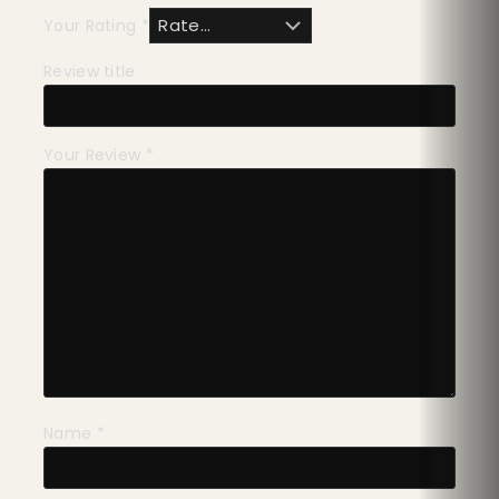
Your Rating
*
Review title
Your Review
*
Name
*