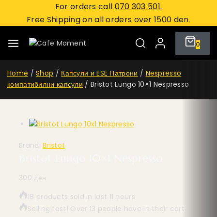
For orders call
070 303 501
.
Free Shipping on all orders over 1500 den.
0
Home
/
Shop
/
Капсули и ESE Патрони
/
Nespresso
компатибилни капсули
/
Bristot Lungo 10×1 Nespresso
Brand:
Bristot
Bristot Lungo 10×1 Nespresso
300
ден
18 products sold in last 11 hours
Selling fast! Over 13 people have in their cart