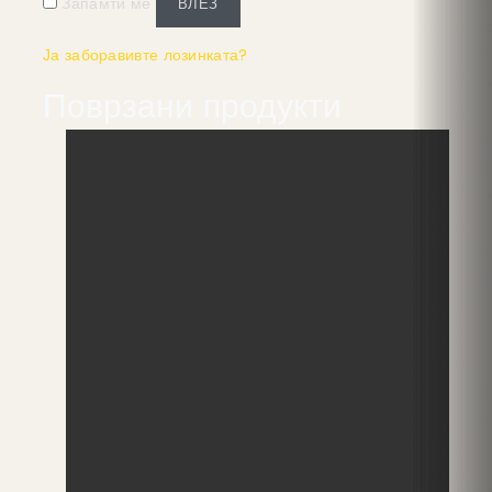
Запамти ме
ВЛЕЗ
Ја заборавивте лозинката?
Поврзани продукти