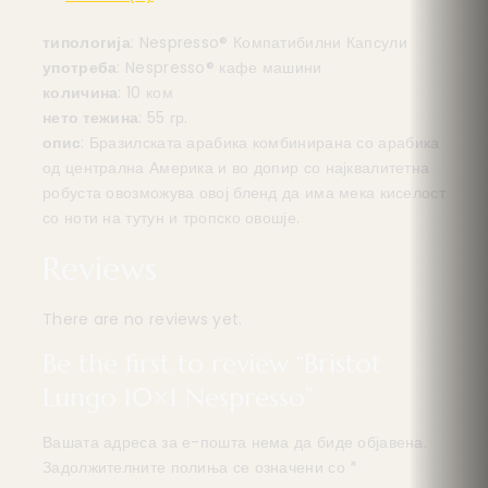
типологија
: Nespresso® Компатибилни Капсули
употреба
: Nespresso® кафе машини
количина
: 10 ком
нето тежина
: 55 гр.
опис
: Бразилската арабика комбинирана со арабика
од централна Америка и во допир со најквалитетна
робуста овозможува овој бленд да има мека киселост
со ноти на тутун и тропско овошје.
Reviews
There are no reviews yet.
Be the first to review “Bristot
Lungo 10×1 Nespresso”
Вашата адреса за е-пошта нема да биде објавена.
Задолжителните полиња се означени со
*