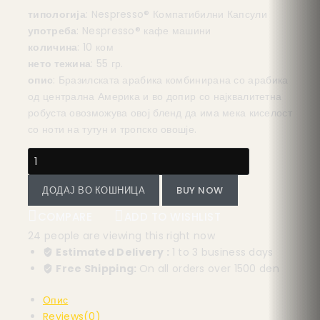
типологија
: Nespresso® Компатибилни Капсули
употреба
: Nespresso® кафе машини
количина
: 10 ком
нето тежина
: 55 гр.
опис
: Бразилската арабика комбинирана со арабика
од централна Америка и во допир со најквалитетна
робуста овозможува овој бленд да има мека киселост
со ноти на тутун и тропско овошје.
ДОДАЈ ВО КОШНИЦА
BUY NOW
COMPARE
ADD TO WISHLIST
24
people are viewing this right now
Estimated Delivery :
1 to 3 business days
Free Shipping:
On all orders over 1500 den
Опис
Reviews(0)