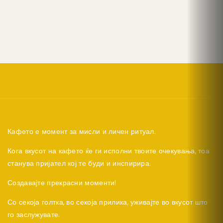
Кафето е момент за мисли и личен ритуал.
Кога вкусот на кафето ќе ги исполни твоите очекувања, тоа
станува пријател кој те буди и инспирира.
Создавајте прекрасни моменти!
Со секоја голтка, во секоја прилика, уживајте во вкусот што
го заслужувате.