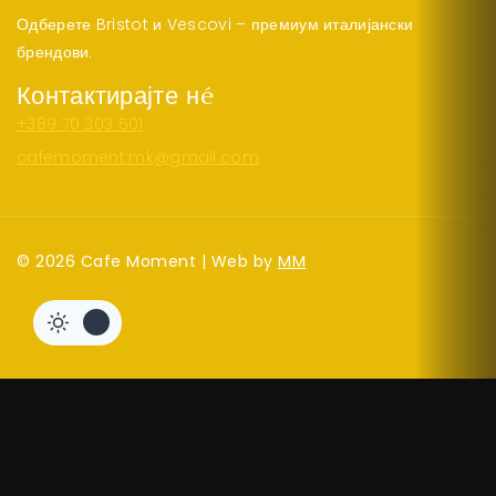
Одберете Bristot и Vescovi – премиум италијански
брендови.
Контактирајте нé
+389 70 303 501
cafemoment.mk@gmail.com
© 2026 Cafe Moment | Web by
MM
300
ден
ДОДАЈ ВО КОШНИЦА
BUY NOW
Hide similarities
Highlight differences