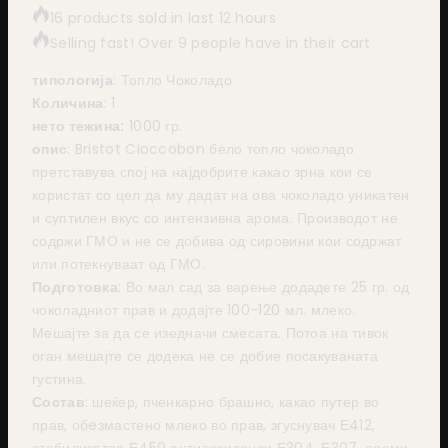
16 products sold in last 12 hours
Selling fast! Over 9 people have in their cart
типологија
: Топло Чоколадо
Количина
: 1
нето тежина:
1000 гр.
опис
: Bristot Cioccobon бело топло чоколадо
претставува спој на најдобрите какао зрна кои се
користат со цел да му дадат на ова чоколадо уникатен
и суптилен вкус со интензивна арома. Производот не
содржи ГМО и не се добива од сировини кои содржат
или потекнуваат од ГМО.
Подготовка
: Во мал сад за варење додадете 25 гр. од
чоколадниот прав и додајте 100-120 мл. млеко.
Мешајте за да се изедначи смесата. Потоа на тивок
оган мешајте се додека не се добие посакуваната
густина.
Состав
: шеќер, пченкарно брашно, какао путер во
прав, обeзмастено млеко во прав, згуснувач Е412,