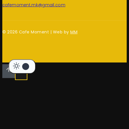
cafemoment.mk@gmail.com
© 2026 Cafe Moment | Web by
MM
1.390
ден
ДОДАЈ ВО КОШНИЦА
BUY NOW
Bristot Cioccobon 1000g (White)
1