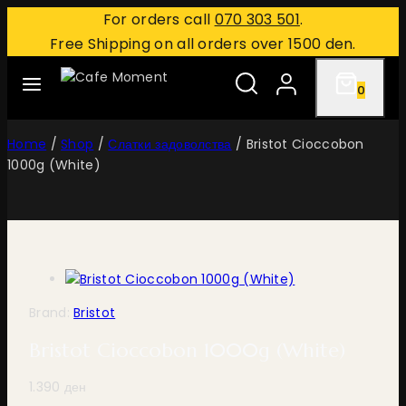
For orders call
070 303 501
.
Free Shipping on all orders over 1500 den.
0
Home
/
Shop
/
Слатки задоволства
/
Bristot Cioccobon
1000g (White)
Brand:
Bristot
Bristot Cioccobon 1000g (White)
1.390
ден