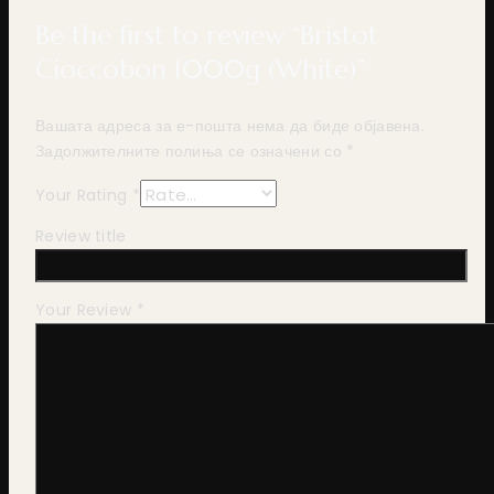
Be the first to review “Bristot
Cioccobon 1000g (White)”
Вашата адреса за е-пошта нема да биде објавена.
Задолжителните полиња се означени со
*
Your Rating
*
Review title
Your Review
*