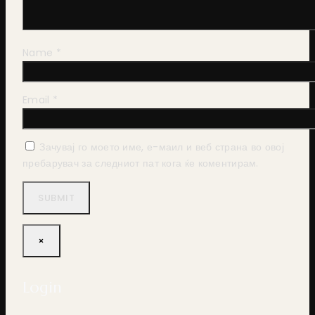
Name
*
Email
*
Зачувај го моето име, е-маил и веб страна во овој
пребарувач за следниот пат кога ќе коментирам.
×
Login