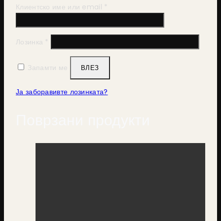
Клиентско име или email
*
Лозинка
*
Запамти ме
ВЛЕЗ
Ја заборавивте лозинката?
Поврзани продукти