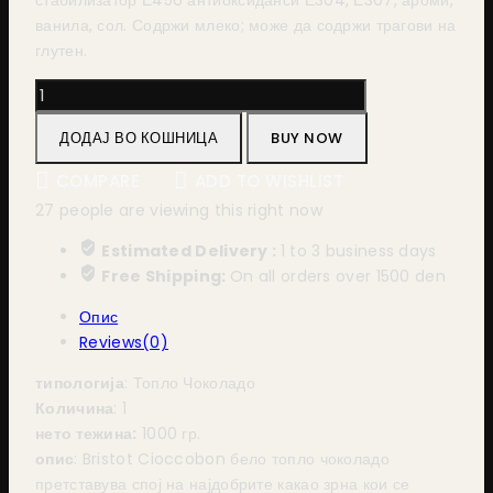
стабилизатор Е450 антиоксиданси Е304, Е307, ароми,
ванила, сол. Содржи млеко; може да содржи трагови на
глутен.
ДОДАЈ ВО КОШНИЦА
BUY NOW
COMPARE
ADD TO WISHLIST
27
people are viewing this right now
Estimated Delivery :
1 to 3 business days
Free Shipping:
On all orders over 1500 den
Опис
Reviews(0)
типологија
: Топло Чоколадо
Количина
: 1
нето тежина:
1000 гр.
опис
: Bristot Cioccobon бело топло чоколадо
претставува спој на најдобрите какао зрна кои се