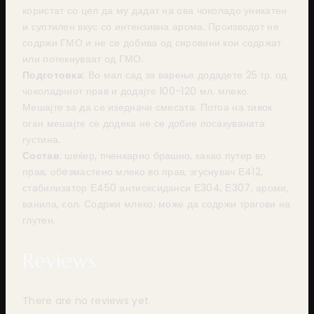
користат со цел да му дадат на ова чоколадо уникатен
и суптилен вкус со интензивна арома. Производот не
содржи ГМО и не се добива од сировини кои содржат
или потекнуваат од ГМО.
Подготовка
: Во мал сад за варење додадете 25 гр. од
чоколадниот прав и додајте 100-120 мл. млеко.
Мешајте за да се изедначи смесата. Потоа на тивок
оган мешајте се додека не се добие посакуваната
густина.
Состав
: шеќер, пченкарно брашно, какао путер во
прав, обeзмастено млеко во прав, згуснувач Е412,
стабилизатор Е450 антиоксиданси Е304, Е307, ароми,
ванила, сол. Содржи млеко; може да содржи трагови на
глутен.
Reviews
There are no reviews yet.