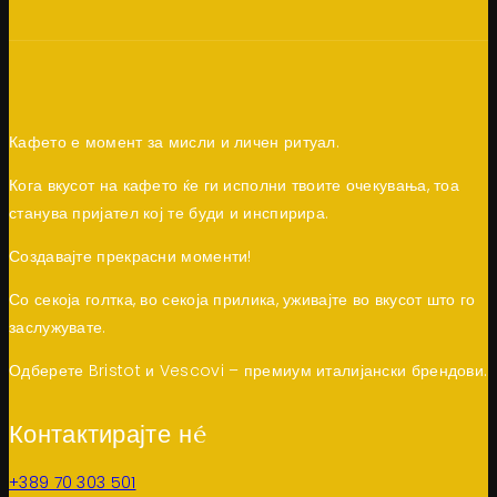
Кафето е момент за мисли и личен ритуал.
Кога вкусот на кафето ќе ги исполни твоите очекувања, тоа
станува пријател кој те буди и инспирира.
Создавајте прекрасни моменти!
Со секоја голтка, во секоја прилика, уживајте во вкусот што го
заслужувате.
Одберете Bristot и Vescovi – премиум италијански брендови.
Контактирајте нé
+389 70 303 501